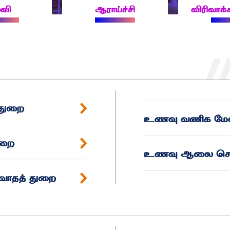
துறைகள்
்வி
ஆராய்ச்சி
விரிவாக
 துறை
உணவு வணிக மே
ுறை
உணவு ஆலை செயல
ரவாதத் துறை