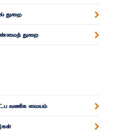
ல் துறை
ண்மைத் துறை
உணவு தொழில்நுட்ப வணிக மையம்
ாடுகள்