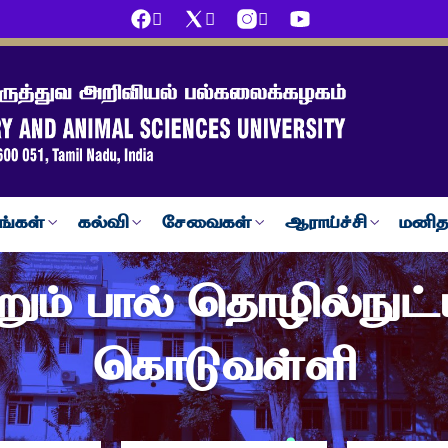
ங்கள்
கல்வி
சேவைகள்
ஆராய்ச்சி
மனித
ம் பால் தொழில்நுட்ப
கொடுவள்ளி