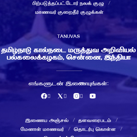
பிற்படுத்தப்பட்டோர் நலக் குழு
மாணவர் குறைதீர் குழுக்கள்
TANUVAS
தமிழ்நாடு கால்நடை மருத்துவ அறிவியல்
பல்கலைக்கழகம், சென்னை, இந்தியா
எங்களுடன் இணையுங்கள்:
இணைய அஞ்சல்
தளவரைபடம்
மேனாள் மாணவர்
தொடர்பு கொள்ள