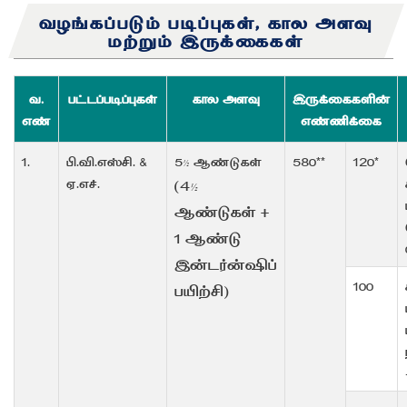
வழங்கப்படும் படிப்புகள், கால அளவு
மற்றும் இருக்கைகள்
வ.
பட்டப்படிப்புகள்
கால அளவு
இருக்கைகளின்
எண்
எண்ணிக்கை
1.
பி.வி.எஸ்சி. &
5½ ஆண்டுகள்
580**
120*
ஏ.எச்.
(4½
ஆண்டுகள் +
1 ஆண்டு
இன்டர்ன்ஷிப்
100
பயிற்சி)