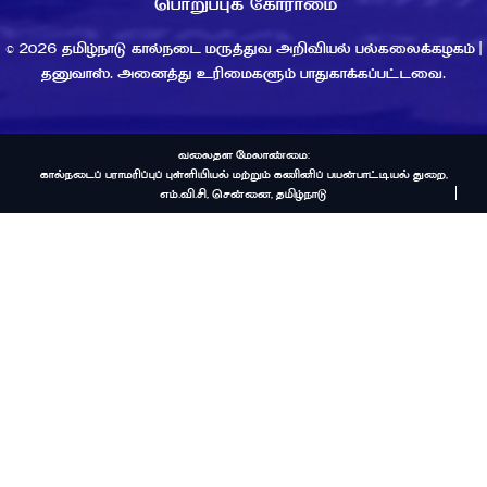
பொறுப்புக் கோராமை
© 2026 தமிழ்நாடு கால்நடை மருத்துவ அறிவியல் பல்கலைக்கழகம் |
தனுவாஸ். அனைத்து உரிமைகளும் பாதுகாக்கப்பட்டவை.
வலைதள மேலாண்மை:
கால்நடைப் பராமரிப்புப் புள்ளியியல் மற்றும் கணினிப் பயன்பாட்டியல் துறை,
எம்.வி.சி, சென்னை, தமிழ்நாடு