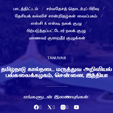
பாடத்திட்டம்
சர்வதேசத் தொடர்புப் பிரிவு
தேசியக் கல்விச் சான்றிதழ்கள் வைப்பகம்
எஸ்சி & எஸ்டி நலக் குழு
பிற்படுத்தப்பட்டோர் நலக் குழு
மாணவர் குறைதீர் குழுக்கள்
TANUVAS
தமிழ்நாடு கால்நடை மருத்துவ அறிவியல்
பல்கலைக்கழகம், சென்னை, இந்தியா
எங்களுடன் இணையுங்கள்: