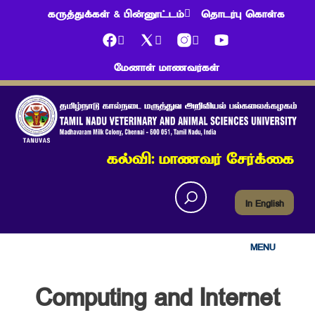
கருத்துக்கள் & பின்னூட்டம்
தொடர்பு கொள்க
மேனாள் மாணவர்கள்
கல்வி: மாணவர் சேர்க்கை
In English
MENU
Computing and Internet