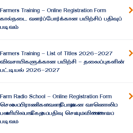
Farmers Training - Online Registration Form
கால்நடை வளர்ப்போர்க்கான பயிற்சிப் பதிவுப்
படிவம்
Farmers Training - List of Titles 2026-2027
விவசாயிகளுக்கான பயிற்சி - தலைப்புகளின்
பட்டியல் 2026-2027
Farm Radio School - Online Registration Form
செலஂலபஂ பிராணிகளஂ வளரஂபோரஂகஂகன வானொலிபஂ
பளஂளியிலஂ பஙஂகேறஂகபஂ பதிவு செயஂயுமஂ விணஂணபஂபபஂ
படிவமஂ