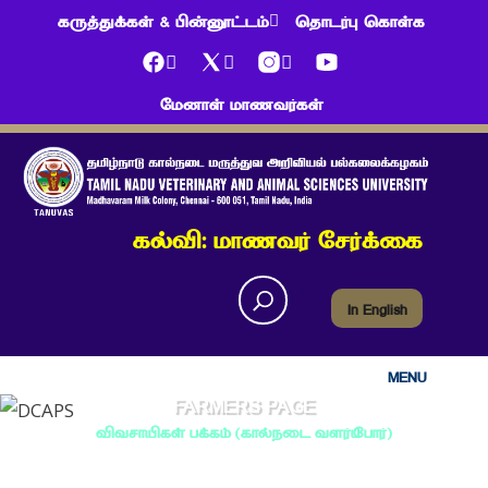
கருத்துக்கள் & பின்னூட்டம்
தொடர்பு கொள்க
மேனாள் மாணவர்கள்
கல்வி: மாணவர் சேர்க்கை
In English
MENU
FARMERS PAGE
விவசாயிகள் பக்கம் (கால்நடை வளர்பஂபோர்)