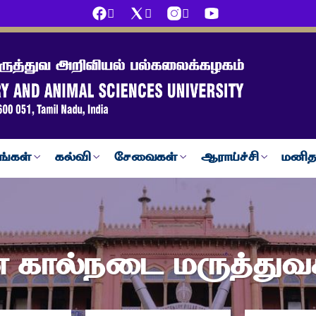
ங்கள்
கல்வி
சேவைகள்
ஆராய்ச்சி
மனித
கால்நடை மருத்துவக்