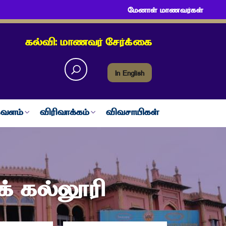
மேனாள் மாணவர்கள்
கல்வி: மாணவர் சேர்க்கை
In English
வளம்
விரிவாக்கம்
விவசாயிகள்
 கல்லூரி