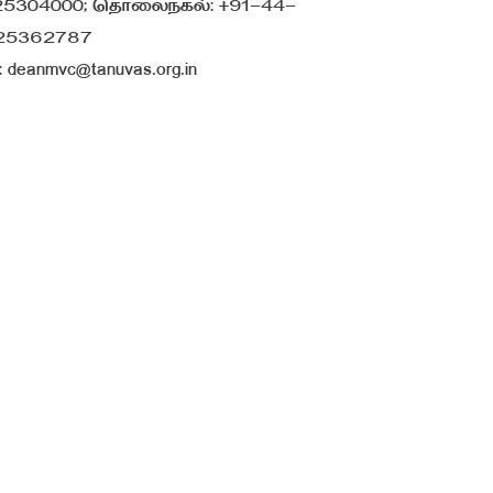
5304000; தொலைநகல்: +91-44-
25362787
deanmvc@tanuvas.org.in