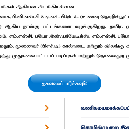
ையங்கள் ஆகியன அடங்கியுள்ளன.
 பி.வி.எஸ்.சி & ஏ.எச்., பி.டெக். (உணவு தொழில்நுட்பம்
பம்) ஆகிய நான்கு பட்டங்களை வழங்குகிறது. தவிர, மு
ிலும், எம்.எஸ்சி. பயோ இன்ஃபர்மேடிக்ஸ், எம்.எஸ்சி. பய
ும், முனைவர் (பிஎச்.டி) கால்நடை மற்றும் விலங்கு
், ஐந்து முதுகலை பட்டயப் படிப்புகள் மற்றும் தொலைதூ
தகவலைப் பார்க்கவும்:
வணிகமயமாக்கப்பட
தொழில்முறை இண