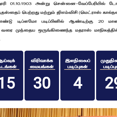
ரி 01.10.1903 அன்று சென்னை-வேப்பேரியில் டோ
ஸ்தைப் பெற்றது மற்றும் ஜிஎம்விசி (மெட்ராஸ் கால்ந
்றாண்டு டிப்ளமோ படிப்பினில் ஆண்டிற்கு 20 ம
குதி வரை முந்தைய ஒருங்கிணைந்த மதராஸ் மாநிலத்த
.
ய்வுக்
விரிவாக்க
இளநிலைப்
முதுநி
ூடங்கள்
மையங்கள்
படிப்புகள்
படிப்ப
15
30
4
2