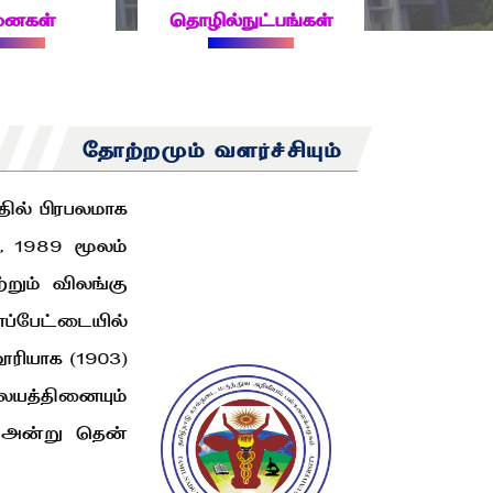
னைகள்
தொழில்நுட்பங்கள்
தோற்றமும் வளர்ச்சியும்
தில் பிரபலமாக
2, 1989 மூலம்
்றும் விலங்கு
ப்பேட்டையில்
ூரியாக (1903)
லையத்தினையும்
9 அன்று தென்