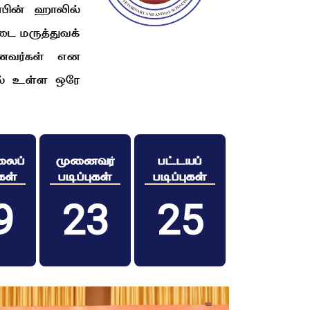
பின் ஹாலில்
டை மருத்துவக்
ாணவர்கள் என
ில் உள்ள ஒரே
லைப்
முனைவர்
பட்டயப்
ுகள்
படிப்புகள்
படிப்புகள்
9
23
25