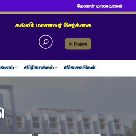
மேனாள் மாணவர்கள்
கல்வி: மாணவர் சேர்க்கை
In English
வளம்
விரிவாக்கம்
விவசாயிகள்
ி