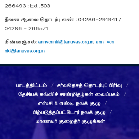
266493 : Ext .503
தீவன ஆலை தொடர்பு எண் : 04286-291941 /
04286 - 266571
மின்னஞ்சல்:
annvcrinkl@tanuvas.org.in
,
ann-vcri-
nkl@tanuvas.org.in
பாடத்திட்டம்
சர்வதேசத் தொடர்புப் பிரிவு
தேசியக் கல்விச் சான்றிதழ்கள் வைப்பகம்
எஸ்சி & எஸ்டி நலக் குழு
பிற்படுத்தப்பட்டோர் நலக் குழு
மாணவர் குறைதீர் குழுக்கள்