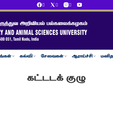
ங்கள்
கல்வி
சேவைகள்
ஆராய்ச்சி
மனித
கட்டடக் குழு