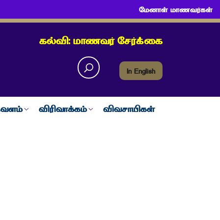
மேனாள் மாணவர்கள்
கல்வி: மாணவர் சேர்க்கை
In English
வளம்
விரிவாக்கம்
விவசாயிகள்